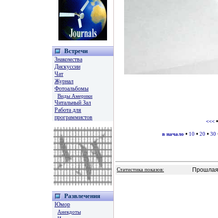
Встречи
Знакомства
Дискуссии
Чат
Журнал
Фотоальбомы
Виды Америки
Читальный Зал
Работа для
программистов
<<<
•
•
•
в начало
10
20
30
Прошлая 
Статистика показов:
Развлечения
Юмор
Анекдоты