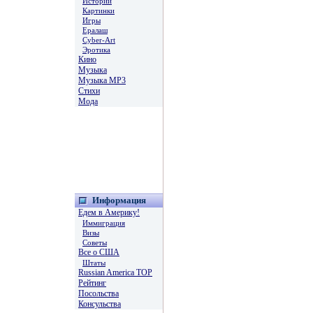
Истории
Картинки
Игры
Ералаш
Cyber-Art
Эротика
Кино
Музыка
Музыка MP3
Стихи
Мода
Информация
Едем в Америку!
Иммиграция
Визы
Советы
Все о США
Штаты
Russian America TOP
Рейтинг
Посольства
Консульства