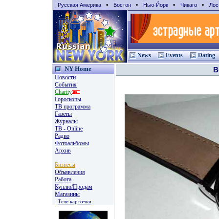
•
•
•
•
Русская Америка
Бостон
Нью-Йорк
Чикаго
Лос
News
Events
Dating
NY Home
В
Новости
События
Charity
Гороскопы
TВ программа
Газеты
Журналы
ТВ - Online
Радио
Фотоальбомы
Архив
Бизнесы
Объявления
Работа
Куплю/Продам
Магазины
Теле карточки