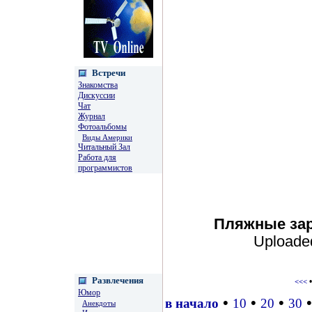
Встречи
Знакомства
Дискуссии
Чат
Журнал
Фотоальбомы
Виды Америки
Читальный Зал
Работа для
программистов
Пляжные зар
Uploade
Развлечения
<<<
Юмор
•
•
•
в начало
10
20
30
Анекдоты