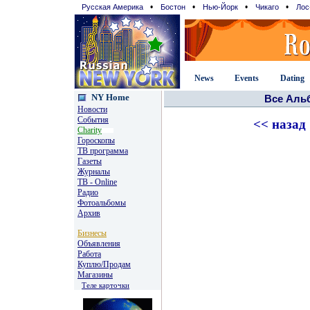
•
•
•
•
Русская Америка
Бостон
Нью-Йорк
Чикаго
Лос
News
Events
Dating
NY Home
Все Аль
Новости
События
<< назад
Charity
Гороскопы
TВ программа
Газеты
Журналы
ТВ - Online
Радио
Фотоальбомы
Архив
Бизнесы
Объявления
Работа
Куплю/Продам
Магазины
Теле карточки