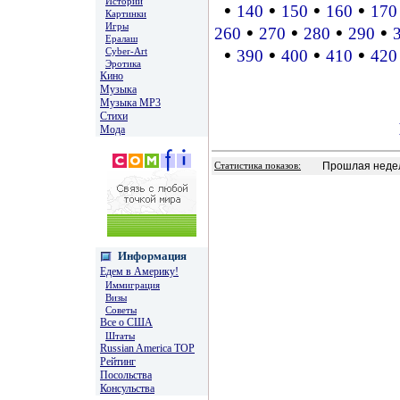
Истории
•
•
•
•
140
150
160
170
Картинки
Игры
•
•
•
•
260
270
280
290
Ералаш
•
•
•
•
Cyber-Art
390
400
410
420
Эротика
Кино
Музыка
Музыка MP3
Стихи
Мода
Прошлая недел
Статистика показов:
Информация
Едем в Америку!
Иммиграция
Визы
Советы
Все о США
Штаты
Russian America TOP
Рейтинг
Посольства
Консульства