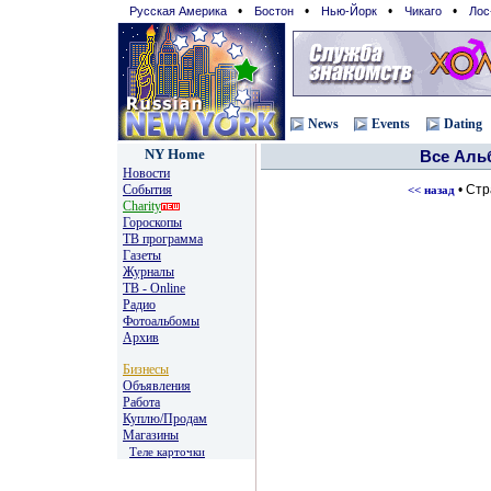
•
•
•
•
Русская Америка
Бостон
Нью-Йорк
Чикаго
Лос
News
Events
Dating
NY Home
Все Ал
Новости
События
• Ст
<< назад
Charity
Гороскопы
TВ программа
Газеты
Журналы
ТВ - Online
Радио
Фотоальбомы
Архив
Бизнесы
Объявления
Работа
Куплю/Продам
Магазины
Теле карточки