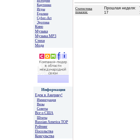
Истории
Картинки
Прошлая неделя:
Статистика
Игры
показов:
17
Ералаш
Cyber-Art
Эротика
Кино
Музыка
Музыка MP3
Стихи
Мода
Информация
Едем в Америку!
Иммиграция
Визы
Советы
Все о США
Штаты
Russian America TOP
Рейтинг
Посольства
Консульства