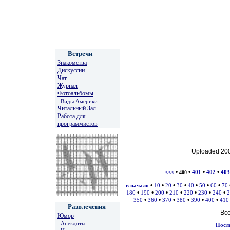
Встречи
Знакомства
Дискуссии
Чат
Журнал
Фотоальбомы
Виды Америки
Читальный Зал
Работа для
программистов
Uploaded 200
•
•
•
•
<<<
400
401
402
403
•
•
•
•
•
•
•
в начало
10
20
30
40
50
60
70
•
•
•
•
•
•
•
180
190
200
210
220
230
240
2
•
•
•
•
•
•
350
360
370
380
390
400
410
Развлечения
Вс
Юмор
Анекдоты
Посла