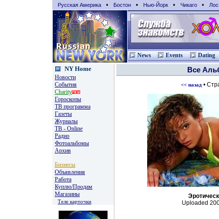
•
•
•
•
Русская Америка
Бостон
Нью-Йорк
Чикаго
Лос
News
Events
Dating
NY Home
Все Ал
Новости
События
• Стр
<< назад
Charity
Гороскопы
TВ программа
Газеты
Журналы
ТВ - Online
Радио
Фотоальбомы
Архив
Бизнесы
Объявления
Работа
Куплю/Продам
Магазины
Эротическ
Теле карточки
Uploaded 200