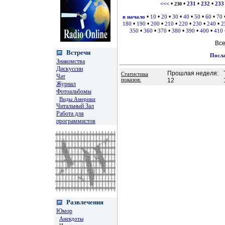
•
•
•
•
<<<
230
231
232
233
•
•
•
•
•
•
•
в начало
10
20
30
40
50
60
70
•
•
•
•
•
•
•
180
190
200
210
220
230
240
2
•
•
•
•
•
•
350
360
370
380
390
400
410
Вс
Встречи
Посла
Знакомства
Дискуссии
Прошлая неделя:
Статистика
Чат
показов:
12
Журнал
Фотоальбомы
Виды Америки
Читальный Зал
Работа для
программистов
Развлечения
Юмор
Анекдоты