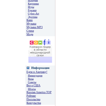
Истории
Картинки
Игры
Ералаш
Cyber-Art
Эротика
Кино
Музыка
Музыка MP3
Стихи
Мода
Информация
Едем в Америку!
Иммиграция
Визы
Советы
Все о США
Штаты
Russian America TOP
Рейтинг
Посольства
Консульства