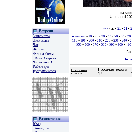
на сп
Uploaded 200
•
•
•
•
<<<
20
21
22
2
Встречи
Знакомства
•
•
•
•
•
•
•
в начало
10
20
30
40
50
60
70
Дискуссии
•
•
•
•
•
•
•
180
190
200
210
220
230
240
2
•
•
•
•
•
•
Чат
350
360
370
380
390
400
410
Журнал
Вс
Фотоальбомы
Виды Америки
Посла
Читальный Зал
Работа для
Прошлая неделя:
Статистика
программистов
показов:
17
Развлечения
Юмор
Анекдоты