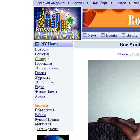
•
•
•
•
Русская Америка
Бостон
Нью-Йорк
Чикаго
Лос
News
Events
Dating
NY Home
Все Ал
Новости
События
• Ст
<< назад
Charity
Гороскопы
TВ программа
Газеты
Журналы
ТВ - Online
Радио
Фотоальбомы
Архив
Бизнесы
Объявления
Работа
Куплю/Продам
Магазины
Теле карточки