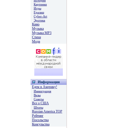
Истории
Картинки
Игры
Ералаш
Cyber-Art
Эротика
Кино
Музыка
Музыка MP3
Стихи
Мода
Информация
Едем в Америку!
Иммиграция
Визы
Советы
Все о США
Штаты
Russian America TOP
Рейтинг
Посольства
Консульства