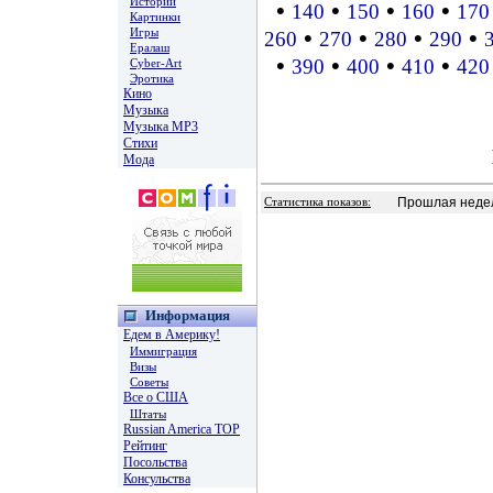
Истории
•
•
•
•
140
150
160
170
Картинки
Игры
•
•
•
•
260
270
280
290
Ералаш
•
•
•
•
390
400
410
420
Cyber-Art
Эротика
Кино
Музыка
Музыка MP3
Стихи
Мода
Прошлая недел
Статистика показов:
Информация
Едем в Америку!
Иммиграция
Визы
Советы
Все о США
Штаты
Russian America TOP
Рейтинг
Посольства
Консульства