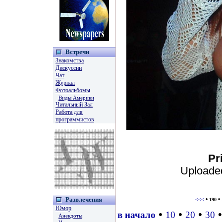
Встречи
Знакомства
Дискуссии
Чат
Журнал
Фотоальбомы
Виды Америки
Читальный Зал
Работа для
программистов
Pr
Uploade
Развлечения
•
•
<<<
190
Юмор
•
•
•
в начало
10
20
30
Анекдоты