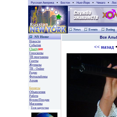
•
•
•
•
Русская Америка
Бостон
Нью-Йорк
Чикаго
Лос
News
Events
Dating
NY Home
Все Аль
Новости
События
•
<< назад
Charity
Гороскопы
TВ программа
Газеты
Журналы
ТВ - Online
Радио
Фотоальбомы
Архив
Бизнесы
Объявления
Работа
Куплю/Продам
Магазины
Теле карточки