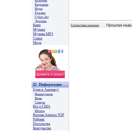
Истории
Картинки
Игры
Ералаш
Cyber-Art
Эротика
Кино
Прошлая недел
Статистика показов:
Музыка
Музыка MP3
Стихи
Мода
Информация
Едем в Америку!
Иммиграция
Визы
Советы
Все о США
Штаты
Russian America TOP
Рейтинг
Посольства
Консульства