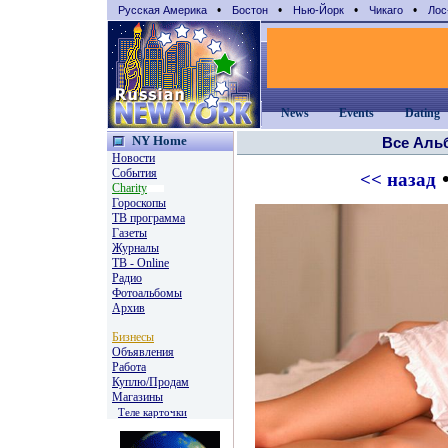
•
•
•
•
Русская Америка
Бостон
Нью-Йорк
Чикаго
Лос
News
Events
Dating
NY Home
Все Аль
Новости
События
•
<< назад
Charity
Гороскопы
TВ программа
Газеты
Журналы
ТВ - Online
Радио
Фотоальбомы
Архив
Бизнесы
Объявления
Работа
Куплю/Продам
Магазины
Теле карточки