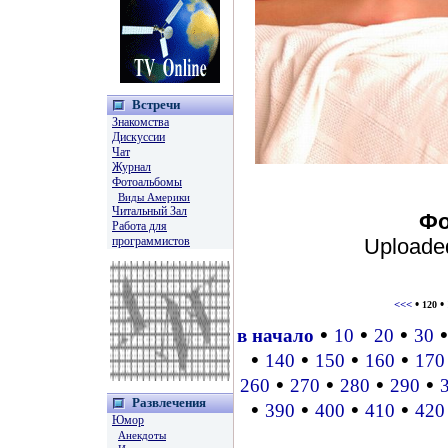
Встречи
Знакомства
Дискуссии
Чат
Журнал
Фотоальбомы
Виды Америки
Читальный Зал
Фо
Работа для
программистов
Uploade
•
•
<<<
120
•
•
•
в начало
10
20
30
•
•
•
•
140
150
160
170
•
•
•
•
260
270
280
290
Развлечения
•
•
•
•
390
400
410
420
Юмор
Анекдоты