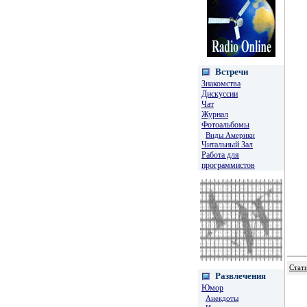
Встречи
Знакомства
Дискуссии
Чат
Журнал
Фотоальбомы
Виды Америки
Читальный Зал
Работа для
программистов
Стати
Развлечения
Юмор
Анекдоты