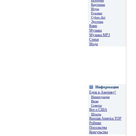
Истории
Картинки
Игры
Ералаш
Cyber-Art
Эротика
Кино
Музыка
Музыка MP3
Стихи
Мода
Информация
Едем в Америку!
Иммиграция
Визы
Советы
Все о США
Штаты
Russian America TOP
Рейтинг
Посольства
Консульства