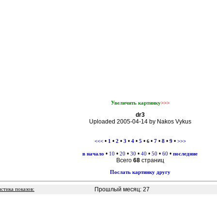
Увеличить картинку
>>>
dr3
Uploaded 2005-04-14 by Nakos Vykus
•
•
•
•
•
•
•
•
•
•
<<<
1
2
3
4
5
6
7
8
9
>>>
•
•
•
•
•
•
•
в начало
10
20
30
40
50
60
последние
Всего
68
страниц
Послать картинку другу
Прошлый месяц: 27
стика показов: