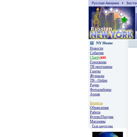
•
Русская Америка
Босто
NY Home
Новости
События
Charity
Гороскопы
TВ программа
Газеты
Журналы
ТВ - Online
Радио
Фотоальбомы
Архив
Бизнесы
Объявления
Работа
Куплю/Продам
Магазины
Теле карточки