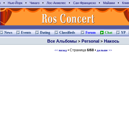
•
•
•
•
•
•
н
Нью-Йорк
Чикаго
Лос-Анжелес
Сан-Франциcко
Майами
Клив
News
Events
Dating
Classifieds
Forum
Chat
YP
Все Альбомы
Personal
Накось
>
>
• Страница
6/68
•
<< назад
дальше >>