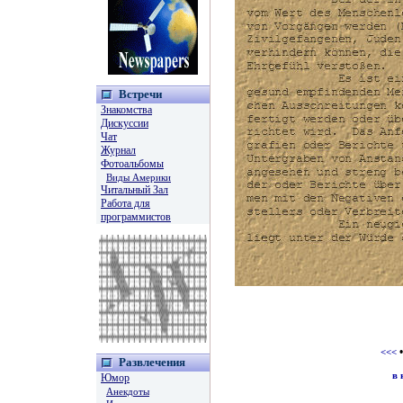
Встречи
Знакомства
Дискуссии
Чат
Журнал
Фотоальбомы
Виды Америки
Читальный Зал
Работа для
программистов
<<<
Развлечения
в 
Юмор
Анекдоты