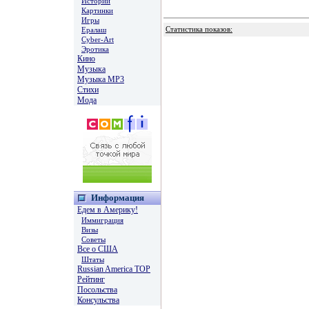
Истории
Картинки
Игры
Ералаш
Статистика показов:
Cyber-Art
Эротика
Кино
Музыка
Музыка MP3
Стихи
Мода
Информация
Едем в Америку!
Иммиграция
Визы
Советы
Все о США
Штаты
Russian America TOP
Рейтинг
Посольства
Консульства