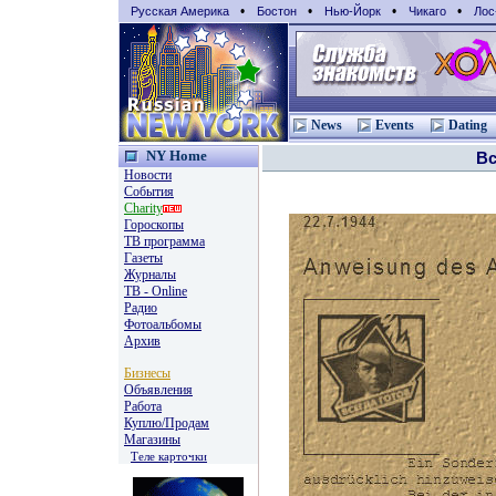
•
•
•
•
Русская Америка
Бостон
Нью-Йорк
Чикаго
Лос
News
Events
Dating
NY Home
В
Новости
События
Charity
Гороскопы
TВ программа
Газеты
Журналы
ТВ - Online
Радио
Фотоальбомы
Архив
Бизнесы
Объявления
Работа
Куплю/Продам
Магазины
Теле карточки