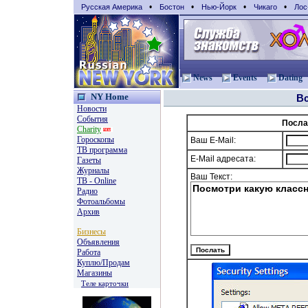
•
•
•
•
Русская Америка
Бостон
Нью-Йорк
Чикаго
Лос
News
Events
Dating
NY Home
В
Новости
События
Посла
Charity
Гороскопы
Ваш E-Mail:
TВ программа
E-Mail адресата:
Газеты
Журналы
Ваш Текст:
ТВ - Online
Радио
Фотоальбомы
Архив
Бизнесы
Объявления
Работа
Куплю/Продам
Магазины
Теле карточки