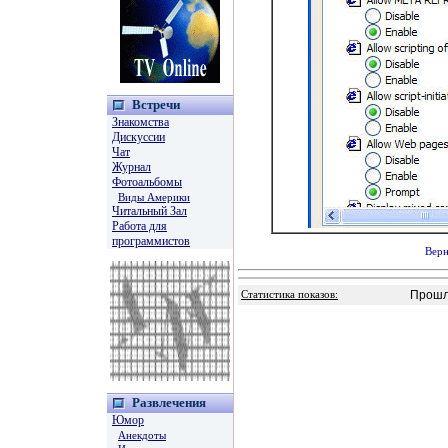
Встречи
Знакомства
Дискуссии
Чат
Журнал
Фотоальбомы
Виды Америки
Читальный Зал
Работа для
программистов
Верн
Прошл
Статистика показов:
Развлечения
Юмор
Анекдоты