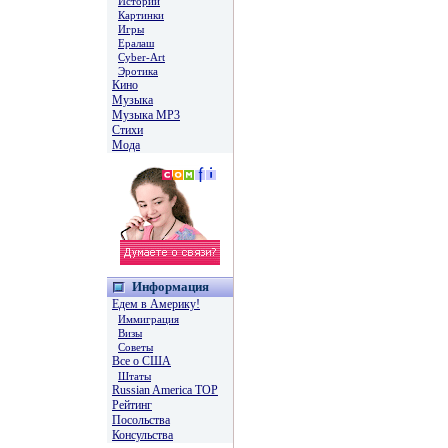
Истории
Картинки
Игры
Ералаш
Cyber-Art
Эротика
Кино
Музыка
Музыка MP3
Стихи
Мода
Информация
Едем в Америку!
Иммиграция
Визы
Советы
Все о США
Штаты
Russian America TOP
Рейтинг
Посольства
Консульства