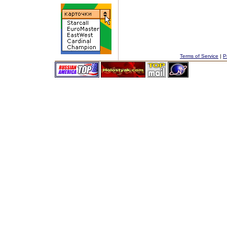
Terms of Service
|
P